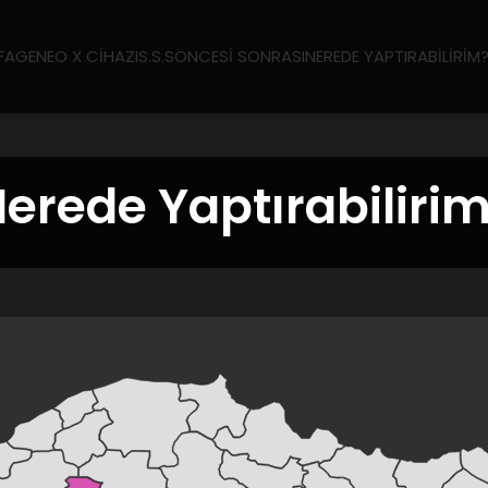
FA
GENEO X CIHAZI
S.S.S
ÖNCESI SONRASI
NEREDE YAPTIRABILIRIM
erede Yaptırabiliri